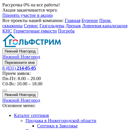
Рассрочка 0% на все работы!
Акция заканчивается через:
Принять участие в акции
Все проекты нашей компании:
Главная
Бурение
Пром.
скважины
Сервис
Газгольдеры
Дренаж
Ливневая канализация
КНС
Герметичные емкости
Погреба
Нижний Новгород
Нижний Новгород
Перезвоните мне
8 (831)
214-05-05
Прием заявок:
Пн-Пт: 8.00 – 20.00
Сб-Вс: 10.00 – 18.00
Нижний Новгород
Нижний Новгород
Основное меню:
Каталог септиков
Продажа в Нижегородской области
Септики в Заволжье