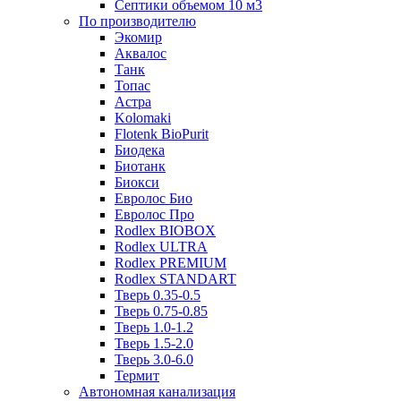
Септики объемом 10 м3
По производителю
Экомир
Аквалос
Танк
Топас
Астра
Kolomaki
Flotenk BioPurit
Биодека
Биотанк
Биокси
Евролос Био
Евролос Про
Rodlex BIOBOX
Rodlex ULTRA
Rodlex PREMIUM
Rodlex STANDART
Тверь 0.35-0.5
Тверь 0.75-0.85
Тверь 1.0-1.2
Тверь 1.5-2.0
Тверь 3.0-6.0
Термит
Автономная канализация