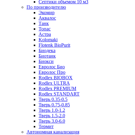
Септики объемом 10 м3
По производителю
Экомир
Аквалос
Танк
Топас
Астра
Kolomaki
Flotenk BioPurit
Биодека
Биотанк
Биокси
Евролос Био
Евролос Про
Rodlex BIOBOX
Rodlex ULTRA
Rodlex PREMIUM
Rodlex STANDART
Тверь 0.35-0.5
Тверь 0.75-0.85
Тверь 1.0-1.2
Тверь 1.5-2.0
Тверь 3.0-6.0
Термит
Автономная канализация