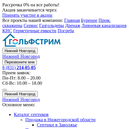
Рассрочка 0% на все работы!
Акция заканчивается через:
Принять участие в акции
Все проекты нашей компании:
Главная
Бурение
Пром.
скважины
Сервис
Газгольдеры
Дренаж
Ливневая канализация
КНС
Герметичные емкости
Погреба
Нижний Новгород
Нижний Новгород
Перезвоните мне
8 (831)
214-05-05
Прием заявок:
Пн-Пт: 8.00 – 20.00
Сб-Вс: 10.00 – 18.00
Нижний Новгород
Нижний Новгород
Основное меню:
Каталог септиков
Продажа в Нижегородской области
Септики в Заволжье