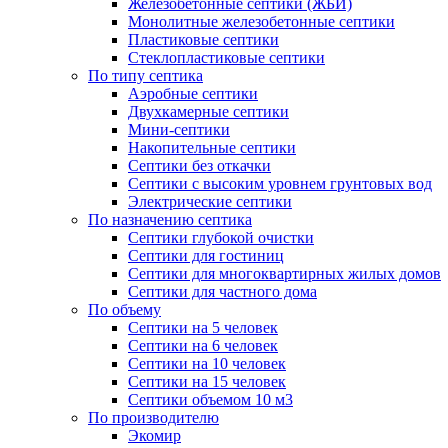
Железобетонные септики (ЖБИ)
Монолитные железобетонные септики
Пластиковые септики
Стеклопластиковые септики
По типу септика
Аэробные септики
Двухкамерные септики
Мини-септики
Накопительные септики
Септики без откачки
Септики с высоким уровнем грунтовых вод
Электрические септики
По назначению септика
Септики глубокой очистки
Септики для гостиниц
Септики для многоквартирных жилых домов
Септики для частного дома
По объему
Септики на 5 человек
Септики на 6 человек
Септики на 10 человек
Септики на 15 человек
Септики объемом 10 м3
По производителю
Экомир