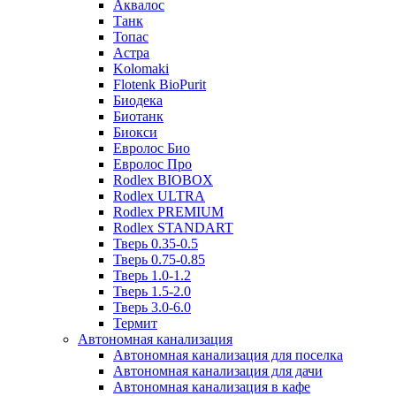
Аквалос
Танк
Топас
Астра
Kolomaki
Flotenk BioPurit
Биодека
Биотанк
Биокси
Евролос Био
Евролос Про
Rodlex BIOBOX
Rodlex ULTRA
Rodlex PREMIUM
Rodlex STANDART
Тверь 0.35-0.5
Тверь 0.75-0.85
Тверь 1.0-1.2
Тверь 1.5-2.0
Тверь 3.0-6.0
Термит
Автономная канализация
Автономная канализация для поселка
Автономная канализация для дачи
Автономная канализация в кафе