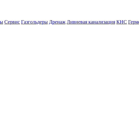
ны
Сервис
Газгольдеры
Дренаж
Ливневая канализация
КНС
Герм