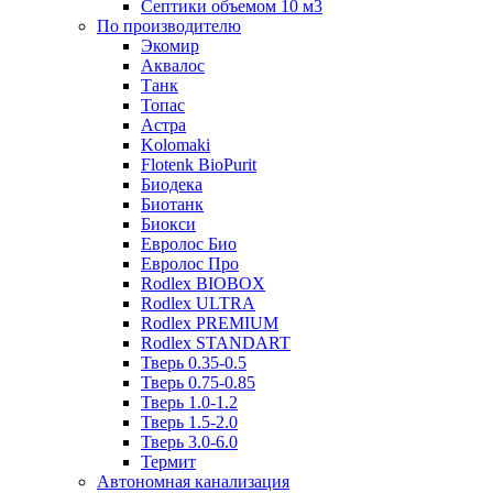
Септики объемом 10 м3
По производителю
Экомир
Аквалос
Танк
Топас
Астра
Kolomaki
Flotenk BioPurit
Биодека
Биотанк
Биокси
Евролос Био
Евролос Про
Rodlex BIOBOX
Rodlex ULTRA
Rodlex PREMIUM
Rodlex STANDART
Тверь 0.35-0.5
Тверь 0.75-0.85
Тверь 1.0-1.2
Тверь 1.5-2.0
Тверь 3.0-6.0
Термит
Автономная канализация