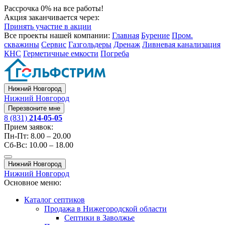
Рассрочка 0% на все работы!
Акция заканчивается через:
Принять участие в акции
Все проекты нашей компании:
Главная
Бурение
Пром.
скважины
Сервис
Газгольдеры
Дренаж
Ливневая канализация
КНС
Герметичные емкости
Погреба
Нижний Новгород
Нижний Новгород
Перезвоните мне
8 (831)
214-05-05
Прием заявок:
Пн-Пт: 8.00 – 20.00
Сб-Вс: 10.00 – 18.00
Нижний Новгород
Нижний Новгород
Основное меню:
Каталог септиков
Продажа в Нижегородской области
Септики в Заволжье