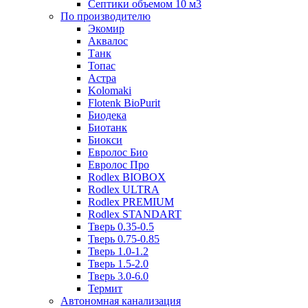
Септики объемом 10 м3
По производителю
Экомир
Аквалос
Танк
Топас
Астра
Kolomaki
Flotenk BioPurit
Биодека
Биотанк
Биокси
Евролос Био
Евролос Про
Rodlex BIOBOX
Rodlex ULTRA
Rodlex PREMIUM
Rodlex STANDART
Тверь 0.35-0.5
Тверь 0.75-0.85
Тверь 1.0-1.2
Тверь 1.5-2.0
Тверь 3.0-6.0
Термит
Автономная канализация