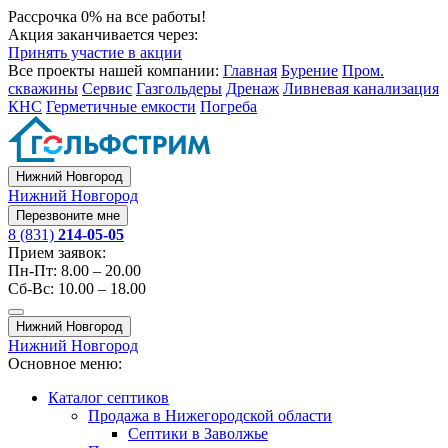
Рассрочка 0% на все работы!
Акция заканчивается через:
Принять участие в акции
Все проекты нашей компании:
Главная
Бурение
Пром.
скважины
Сервис
Газгольдеры
Дренаж
Ливневая канализация
КНС
Герметичные емкости
Погреба
Нижний Новгород
Нижний Новгород
Перезвоните мне
8 (831)
214-05-05
Прием заявок:
Пн-Пт: 8.00 – 20.00
Сб-Вс: 10.00 – 18.00
Нижний Новгород
Нижний Новгород
Основное меню:
Каталог септиков
Продажа в Нижегородской области
Септики в Заволжье