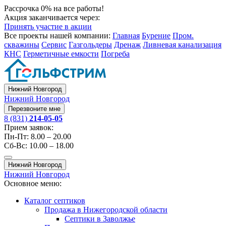
Рассрочка 0% на все работы!
Акция заканчивается через:
Принять участие в акции
Все проекты нашей компании:
Главная
Бурение
Пром.
скважины
Сервис
Газгольдеры
Дренаж
Ливневая канализация
КНС
Герметичные емкости
Погреба
Нижний Новгород
Нижний Новгород
Перезвоните мне
8 (831)
214-05-05
Прием заявок:
Пн-Пт: 8.00 – 20.00
Сб-Вс: 10.00 – 18.00
Нижний Новгород
Нижний Новгород
Основное меню:
Каталог септиков
Продажа в Нижегородской области
Септики в Заволжье