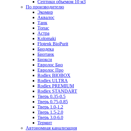
Септики объемом 10 м3
По производителю
Экомир
Аквалос
Танк
Топас
Астра
Kolomaki
Flotenk BioPurit
Биодека
Биотанк
Биокси
Евролос Био
Евролос Про
Rodlex BIOBOX
Rodlex ULTRA
Rodlex PREMIUM
Rodlex STANDART
Тверь 0.35-0.5
Тверь 0.75-0.85
Тверь 1.0-1.2
Тверь 1.5-2.0
Тверь 3.0-6.0
Термит
Автономная канализация