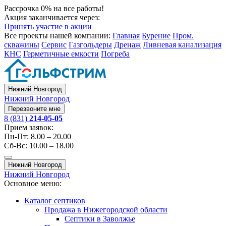
Рассрочка 0% на все работы!
Акция заканчивается через:
Принять участие в акции
Все проекты нашей компании:
Главная
Бурение
Пром.
скважины
Сервис
Газгольдеры
Дренаж
Ливневая канализация
КНС
Герметичные емкости
Погреба
Нижний Новгород
Нижний Новгород
Перезвоните мне
8 (831)
214-05-05
Прием заявок:
Пн-Пт: 8.00 – 20.00
Сб-Вс: 10.00 – 18.00
Нижний Новгород
Нижний Новгород
Основное меню:
Каталог септиков
Продажа в Нижегородской области
Септики в Заволжье