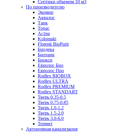
Септики объемом 10 м3
По производителю
Экомир
Аквалос
Танк
Топас
Астра
Kolomaki
Flotenk BioPurit
Биодека
Биотанк
Биокси
Евролос Био
Евролос Про
Rodlex BIOBOX
Rodlex ULTRA
Rodlex PREMIUM
Rodlex STANDART
Тверь 0.35-0.5
Тверь 0.75-0.85
Тверь 1.0-1.2
Тверь 1.5-2.0
Тверь 3.0-6.0
Термит
Автономная канализация