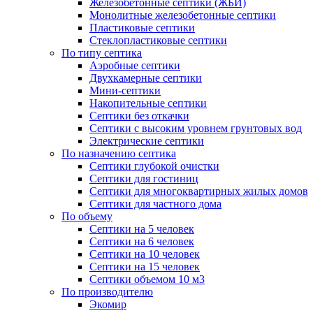
Железобетонные септики (ЖБИ)
Монолитные железобетонные септики
Пластиковые септики
Стеклопластиковые септики
По типу септика
Аэробные септики
Двухкамерные септики
Мини-септики
Накопительные септики
Септики без откачки
Септики с высоким уровнем грунтовых вод
Электрические септики
По назначению септика
Септики глубокой очистки
Септики для гостиниц
Септики для многоквартирных жилых домов
Септики для частного дома
По объему
Септики на 5 человек
Септики на 6 человек
Септики на 10 человек
Септики на 15 человек
Септики объемом 10 м3
По производителю
Экомир