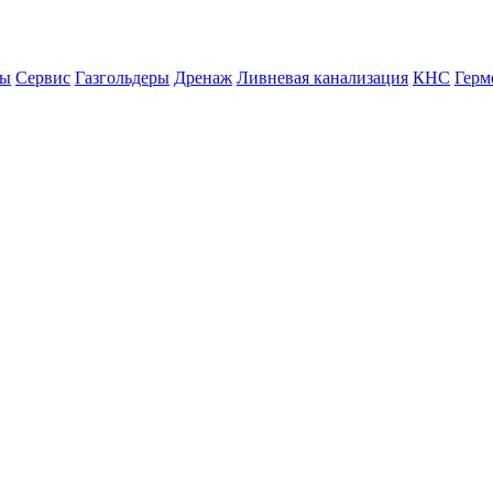
ны
Сервис
Газгольдеры
Дренаж
Ливневая канализация
КНС
Герм