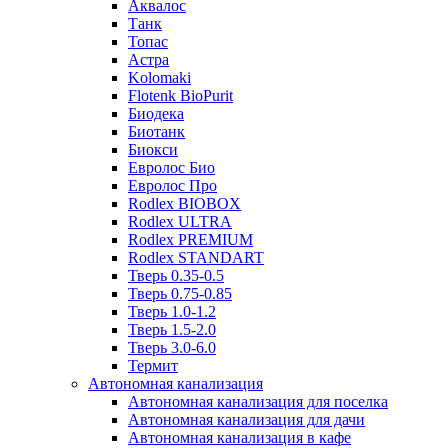
Аквалос
Танк
Топас
Астра
Kolomaki
Flotenk BioPurit
Биодека
Биотанк
Биокси
Евролос Био
Евролос Про
Rodlex BIOBOX
Rodlex ULTRA
Rodlex PREMIUM
Rodlex STANDART
Тверь 0.35-0.5
Тверь 0.75-0.85
Тверь 1.0-1.2
Тверь 1.5-2.0
Тверь 3.0-6.0
Термит
Автономная канализация
Автономная канализация для поселка
Автономная канализация для дачи
Автономная канализация в кафе