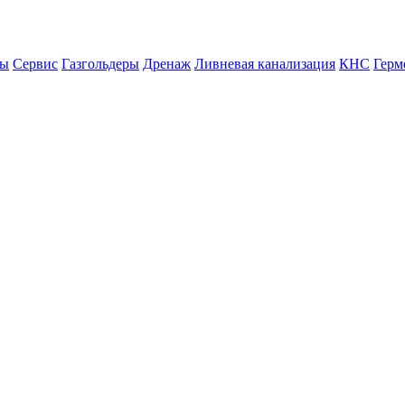
ны
Сервис
Газгольдеры
Дренаж
Ливневая канализация
КНС
Герм