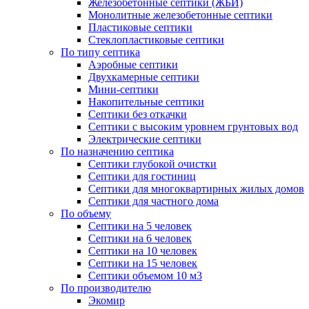
Железобетонные септики (ЖБИ)
Монолитные железобетонные септики
Пластиковые септики
Стеклопластиковые септики
По типу септика
Аэробные септики
Двухкамерные септики
Мини-септики
Накопительные септики
Септики без откачки
Септики с высоким уровнем грунтовых вод
Электрические септики
По назначению септика
Септики глубокой очистки
Септики для гостиниц
Септики для многоквартирных жилых домов
Септики для частного дома
По объему
Септики на 5 человек
Септики на 6 человек
Септики на 10 человек
Септики на 15 человек
Септики объемом 10 м3
По производителю
Экомир