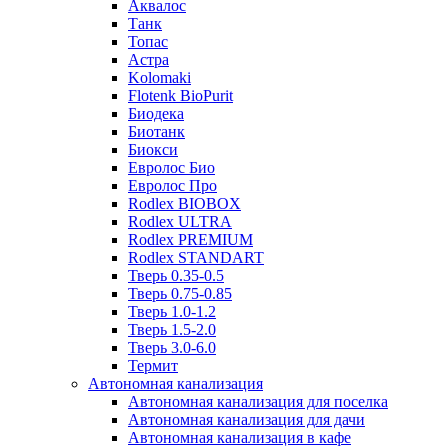
Аквалос
Танк
Топас
Астра
Kolomaki
Flotenk BioPurit
Биодека
Биотанк
Биокси
Евролос Био
Евролос Про
Rodlex BIOBOX
Rodlex ULTRA
Rodlex PREMIUM
Rodlex STANDART
Тверь 0.35-0.5
Тверь 0.75-0.85
Тверь 1.0-1.2
Тверь 1.5-2.0
Тверь 3.0-6.0
Термит
Автономная канализация
Автономная канализация для поселка
Автономная канализация для дачи
Автономная канализация в кафе