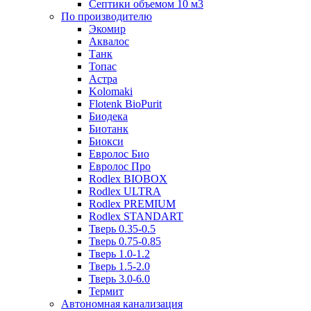
Септики объемом 10 м3
По производителю
Экомир
Аквалос
Танк
Топас
Астра
Kolomaki
Flotenk BioPurit
Биодека
Биотанк
Биокси
Евролос Био
Евролос Про
Rodlex BIOBOX
Rodlex ULTRA
Rodlex PREMIUM
Rodlex STANDART
Тверь 0.35-0.5
Тверь 0.75-0.85
Тверь 1.0-1.2
Тверь 1.5-2.0
Тверь 3.0-6.0
Термит
Автономная канализация