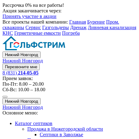
Рассрочка 0% на все работы!
Акция заканчивается через:
Принять участие в акции
Все проекты нашей компании:
Главная
Бурение
Пром.
скважины
Сервис
Газгольдеры
Дренаж
Ливневая канализация
КНС
Герметичные емкости
Погреба
Нижний Новгород
Нижний Новгород
Перезвоните мне
8 (831)
214-05-05
Прием заявок:
Пн-Пт: 8.00 – 20.00
Сб-Вс: 10.00 – 18.00
Нижний Новгород
Нижний Новгород
Основное меню:
Каталог септиков
Продажа в Нижегородской области
Септики в Заволжье