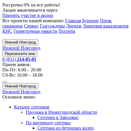
Рассрочка 0% на все работы!
Акция заканчивается через:
Принять участие в акции
Все проекты нашей компании:
Главная
Бурение
Пром.
скважины
Сервис
Газгольдеры
Дренаж
Ливневая канализация
КНС
Герметичные емкости
Погреба
Нижний Новгород
Нижний Новгород
Перезвоните мне
8 (831)
214-05-05
Прием заявок:
Пн-Пт: 8.00 – 20.00
Сб-Вс: 10.00 – 18.00
Нижний Новгород
Нижний Новгород
Основное меню:
Каталог септиков
Продажа в Нижегородской области
Септики в Заволжье
По материалу септика
Септики из бетонных колец