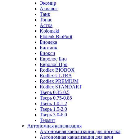
Экомир
Аквалос
Танк
Топас
Астра
Kolomaki
Flotenk BioPurit
Биодека
Биотанк
Биокси
Евролос Био
Евролос Про
Rodlex BIOBOX
Rodlex ULTRA
Rodlex PREMIUM
Rodlex STANDART
Тверь 0.35-0.5
Тверь 0.75-0.85
Тверь 1.0-1.2
Тверь 1.5-2.0
Тверь 3.0-6.0
Термит
Автономная канализация
Автономная канализация для поселка
Автономная канализация для дачи