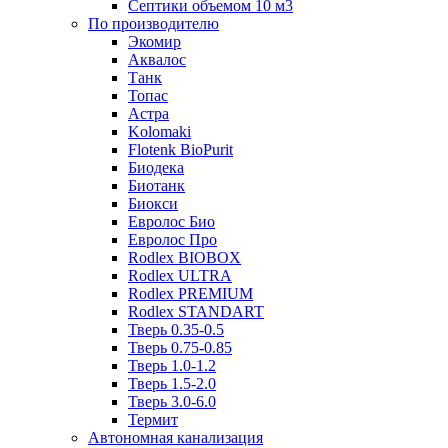
Септики объемом 10 м3
По производителю
Экомир
Аквалос
Танк
Топас
Астра
Kolomaki
Flotenk BioPurit
Биодека
Биотанк
Биокси
Евролос Био
Евролос Про
Rodlex BIOBOX
Rodlex ULTRA
Rodlex PREMIUM
Rodlex STANDART
Тверь 0.35-0.5
Тверь 0.75-0.85
Тверь 1.0-1.2
Тверь 1.5-2.0
Тверь 3.0-6.0
Термит
Автономная канализация