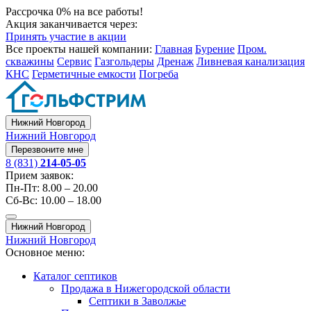
Рассрочка 0% на все работы!
Акция заканчивается через:
Принять участие в акции
Все проекты нашей компании:
Главная
Бурение
Пром.
скважины
Сервис
Газгольдеры
Дренаж
Ливневая канализация
КНС
Герметичные емкости
Погреба
Нижний Новгород
Нижний Новгород
Перезвоните мне
8 (831)
214-05-05
Прием заявок:
Пн-Пт: 8.00 – 20.00
Сб-Вс: 10.00 – 18.00
Нижний Новгород
Нижний Новгород
Основное меню:
Каталог септиков
Продажа в Нижегородской области
Септики в Заволжье