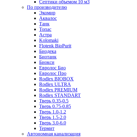
Септики объемом 10 м3
По производителю
Экомир
Аквалос
Танк
Топас
Астра
Kolomaki
Flotenk BioPurit
Биодека
Биотанк
Биокси
Евролос Био
Евролос Про
Rodlex BIOBOX
Rodlex ULTRA
Rodlex PREMIUM
Rodlex STANDART
Тверь 0.35-0.5
Тверь 0.75-0.85
Тверь 1.0-1.2
Тверь 1.5-2.0
Тверь 3.0-6.0
Термит
Автономная канализация