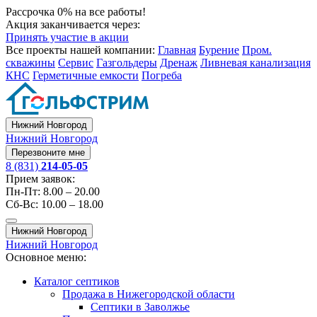
Рассрочка 0% на все работы!
Акция заканчивается через:
Принять участие в акции
Все проекты нашей компании:
Главная
Бурение
Пром.
скважины
Сервис
Газгольдеры
Дренаж
Ливневая канализация
КНС
Герметичные емкости
Погреба
Нижний Новгород
Нижний Новгород
Перезвоните мне
8 (831)
214-05-05
Прием заявок:
Пн-Пт: 8.00 – 20.00
Сб-Вс: 10.00 – 18.00
Нижний Новгород
Нижний Новгород
Основное меню:
Каталог септиков
Продажа в Нижегородской области
Септики в Заволжье