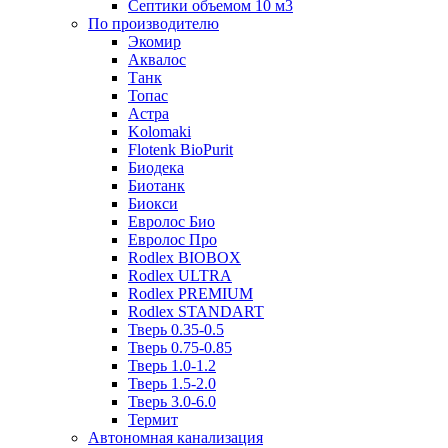
Септики объемом 10 м3
По производителю
Экомир
Аквалос
Танк
Топас
Астра
Kolomaki
Flotenk BioPurit
Биодека
Биотанк
Биокси
Евролос Био
Евролос Про
Rodlex BIOBOX
Rodlex ULTRA
Rodlex PREMIUM
Rodlex STANDART
Тверь 0.35-0.5
Тверь 0.75-0.85
Тверь 1.0-1.2
Тверь 1.5-2.0
Тверь 3.0-6.0
Термит
Автономная канализация