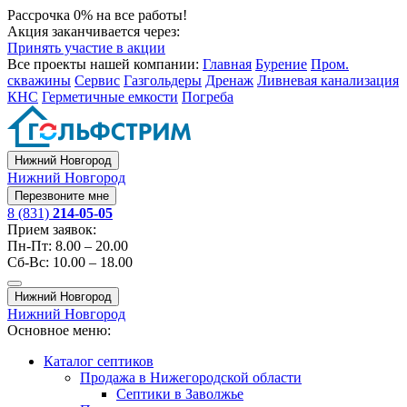
Рассрочка 0% на все работы!
Акция заканчивается через:
Принять участие в акции
Все проекты нашей компании:
Главная
Бурение
Пром.
скважины
Сервис
Газгольдеры
Дренаж
Ливневая канализация
КНС
Герметичные емкости
Погреба
Нижний Новгород
Нижний Новгород
Перезвоните мне
8 (831)
214-05-05
Прием заявок:
Пн-Пт: 8.00 – 20.00
Сб-Вс: 10.00 – 18.00
Нижний Новгород
Нижний Новгород
Основное меню:
Каталог септиков
Продажа в Нижегородской области
Септики в Заволжье