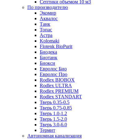
Септики объемом 10 м3
По производителю
Экомир
Аквалос
Танк
Топас
Астра
Kolomaki
Flotenk BioPurit
Биодека
Биотанк
Биокси
Евролос Био
Евролос Про
Rodlex BIOBOX
Rodlex ULTRA
Rodlex PREMIUM
Rodlex STANDART
Тверь 0.35-0.5
Тверь 0.75-0.85
Тверь 1.0-1.2
Тверь 1.5-2.0
Тверь 3.0-6.0
Термит
Автономная канализация