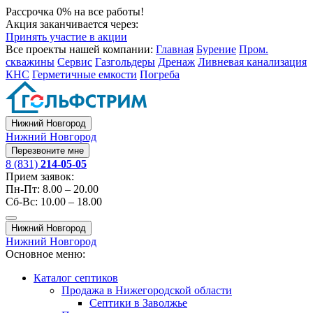
Рассрочка 0% на все работы!
Акция заканчивается через:
Принять участие в акции
Все проекты нашей компании:
Главная
Бурение
Пром.
скважины
Сервис
Газгольдеры
Дренаж
Ливневая канализация
КНС
Герметичные емкости
Погреба
Нижний Новгород
Нижний Новгород
Перезвоните мне
8 (831)
214-05-05
Прием заявок:
Пн-Пт: 8.00 – 20.00
Сб-Вс: 10.00 – 18.00
Нижний Новгород
Нижний Новгород
Основное меню:
Каталог септиков
Продажа в Нижегородской области
Септики в Заволжье