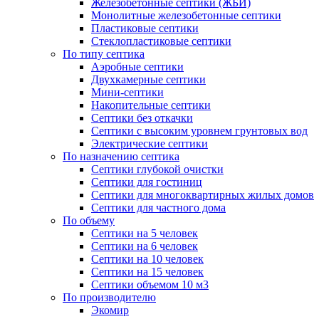
Железобетонные септики (ЖБИ)
Монолитные железобетонные септики
Пластиковые септики
Стеклопластиковые септики
По типу септика
Аэробные септики
Двухкамерные септики
Мини-септики
Накопительные септики
Септики без откачки
Септики с высоким уровнем грунтовых вод
Электрические септики
По назначению септика
Септики глубокой очистки
Септики для гостиниц
Септики для многоквартирных жилых домов
Септики для частного дома
По объему
Септики на 5 человек
Септики на 6 человек
Септики на 10 человек
Септики на 15 человек
Септики объемом 10 м3
По производителю
Экомир