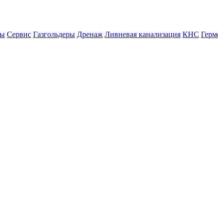
ны
Сервис
Газгольдеры
Дренаж
Ливневая канализация
КНС
Герм