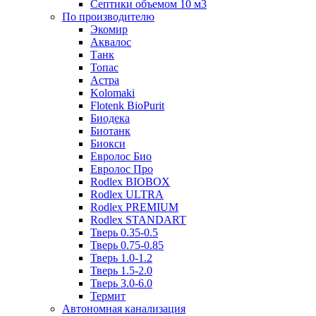
Септики объемом 10 м3
По производителю
Экомир
Аквалос
Танк
Топас
Астра
Kolomaki
Flotenk BioPurit
Биодека
Биотанк
Биокси
Евролос Био
Евролос Про
Rodlex BIOBOX
Rodlex ULTRA
Rodlex PREMIUM
Rodlex STANDART
Тверь 0.35-0.5
Тверь 0.75-0.85
Тверь 1.0-1.2
Тверь 1.5-2.0
Тверь 3.0-6.0
Термит
Автономная канализация