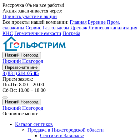
Рассрочка 0% на все работы!
Акция заканчивается через:
Принять участие в акции
Все проекты нашей компании:
Главная
Бурение
Пром.
скважины
Сервис
Газгольдеры
Дренаж
Ливневая канализация
КНС
Герметичные емкости
Погреба
Нижний Новгород
Нижний Новгород
Перезвоните мне
8 (831)
214-05-05
Прием заявок:
Пн-Пт: 8.00 – 20.00
Сб-Вс: 10.00 – 18.00
Нижний Новгород
Нижний Новгород
Основное меню:
Каталог септиков
Продажа в Нижегородской области
Септики в Заволжье