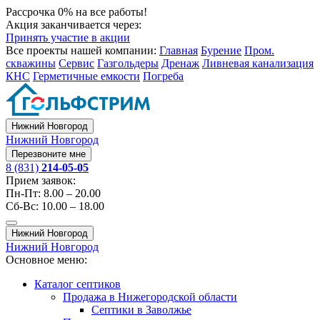
Рассрочка 0% на все работы!
Акция заканчивается через:
Принять участие в акции
Все проекты нашей компании:
Главная
Бурение
Пром.
скважины
Сервис
Газгольдеры
Дренаж
Ливневая канализация
КНС
Герметичные емкости
Погреба
Нижний Новгород
Нижний Новгород
Перезвоните мне
8 (831)
214-05-05
Прием заявок:
Пн-Пт: 8.00 – 20.00
Сб-Вс: 10.00 – 18.00
Нижний Новгород
Нижний Новгород
Основное меню:
Каталог септиков
Продажа в Нижегородской области
Септики в Заволжье