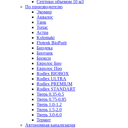
Септики объемом 10 м3
По производителю
Экомир
Аквалос
Танк
Топас
Астра
Kolomaki
Flotenk BioPurit
Биодека
Биотанк
Биокси
Евролос Био
Евролос Про
Rodlex BIOBOX
Rodlex ULTRA
Rodlex PREMIUM
Rodlex STANDART
Тверь 0.35-0.5
Тверь 0.75-0.85
Тверь 1.0-1.2
Тверь 1.5-2.0
Тверь 3.0-6.0
Термит
Автономная канализация