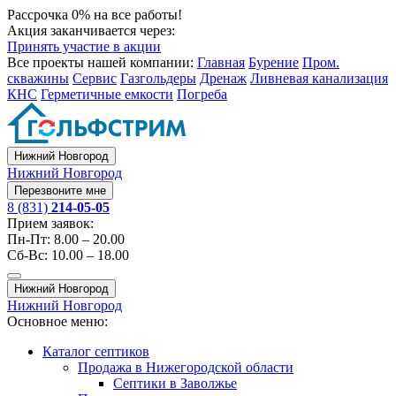
Рассрочка 0% на все работы!
Акция заканчивается через:
Принять участие в акции
Все проекты нашей компании:
Главная
Бурение
Пром.
скважины
Сервис
Газгольдеры
Дренаж
Ливневая канализация
КНС
Герметичные емкости
Погреба
Нижний Новгород
Нижний Новгород
Перезвоните мне
8 (831)
214-05-05
Прием заявок:
Пн-Пт: 8.00 – 20.00
Сб-Вс: 10.00 – 18.00
Нижний Новгород
Нижний Новгород
Основное меню:
Каталог септиков
Продажа в Нижегородской области
Септики в Заволжье