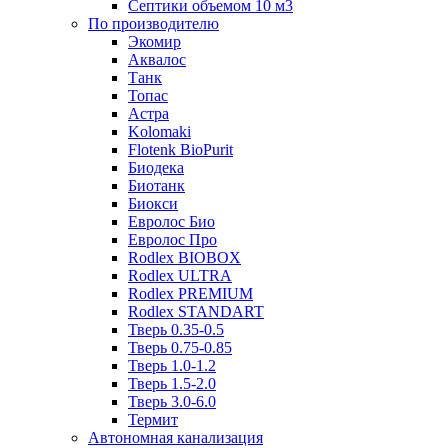
Септики объемом 10 м3
По производителю
Экомир
Аквалос
Танк
Топас
Астра
Kolomaki
Flotenk BioPurit
Биодека
Биотанк
Биокси
Евролос Био
Евролос Про
Rodlex BIOBOX
Rodlex ULTRA
Rodlex PREMIUM
Rodlex STANDART
Тверь 0.35-0.5
Тверь 0.75-0.85
Тверь 1.0-1.2
Тверь 1.5-2.0
Тверь 3.0-6.0
Термит
Автономная канализация