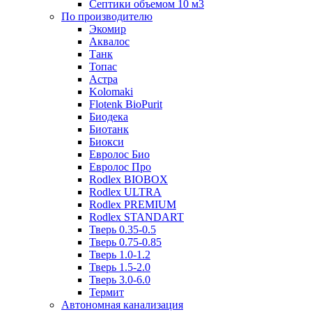
Септики объемом 10 м3
По производителю
Экомир
Аквалос
Танк
Топас
Астра
Kolomaki
Flotenk BioPurit
Биодека
Биотанк
Биокси
Евролос Био
Евролос Про
Rodlex BIOBOX
Rodlex ULTRA
Rodlex PREMIUM
Rodlex STANDART
Тверь 0.35-0.5
Тверь 0.75-0.85
Тверь 1.0-1.2
Тверь 1.5-2.0
Тверь 3.0-6.0
Термит
Автономная канализация