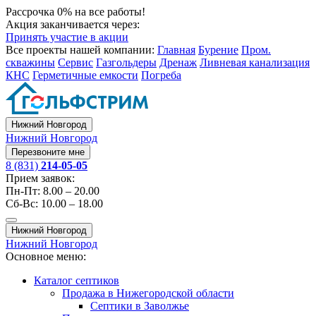
Рассрочка 0% на все работы!
Акция заканчивается через:
Принять участие в акции
Все проекты нашей компании:
Главная
Бурение
Пром.
скважины
Сервис
Газгольдеры
Дренаж
Ливневая канализация
КНС
Герметичные емкости
Погреба
Нижний Новгород
Нижний Новгород
Перезвоните мне
8 (831)
214-05-05
Прием заявок:
Пн-Пт: 8.00 – 20.00
Сб-Вс: 10.00 – 18.00
Нижний Новгород
Нижний Новгород
Основное меню:
Каталог септиков
Продажа в Нижегородской области
Септики в Заволжье