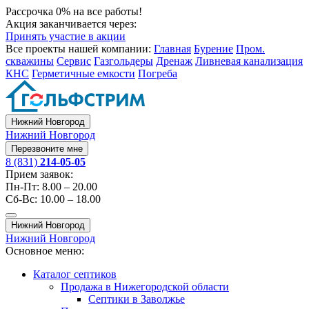
Рассрочка 0% на все работы!
Акция заканчивается через:
Принять участие в акции
Все проекты нашей компании:
Главная
Бурение
Пром.
скважины
Сервис
Газгольдеры
Дренаж
Ливневая канализация
КНС
Герметичные емкости
Погреба
Нижний Новгород
Нижний Новгород
Перезвоните мне
8 (831)
214-05-05
Прием заявок:
Пн-Пт: 8.00 – 20.00
Сб-Вс: 10.00 – 18.00
Нижний Новгород
Нижний Новгород
Основное меню:
Каталог септиков
Продажа в Нижегородской области
Септики в Заволжье