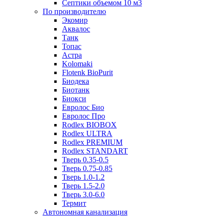
Септики объемом 10 м3
По производителю
Экомир
Аквалос
Танк
Топас
Астра
Kolomaki
Flotenk BioPurit
Биодека
Биотанк
Биокси
Евролос Био
Евролос Про
Rodlex BIOBOX
Rodlex ULTRA
Rodlex PREMIUM
Rodlex STANDART
Тверь 0.35-0.5
Тверь 0.75-0.85
Тверь 1.0-1.2
Тверь 1.5-2.0
Тверь 3.0-6.0
Термит
Автономная канализация