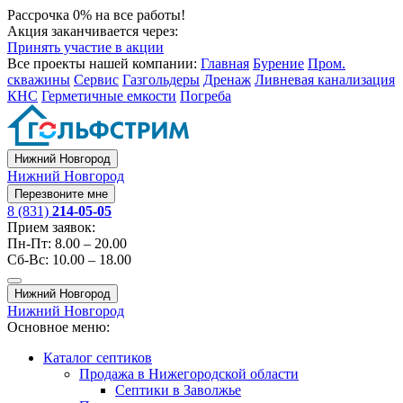
Рассрочка 0% на все работы!
Акция заканчивается через:
Принять участие в акции
Все проекты нашей компании:
Главная
Бурение
Пром.
скважины
Сервис
Газгольдеры
Дренаж
Ливневая канализация
КНС
Герметичные емкости
Погреба
Нижний Новгород
Нижний Новгород
Перезвоните мне
8 (831)
214-05-05
Прием заявок:
Пн-Пт: 8.00 – 20.00
Сб-Вс: 10.00 – 18.00
Нижний Новгород
Нижний Новгород
Основное меню:
Каталог септиков
Продажа в Нижегородской области
Септики в Заволжье