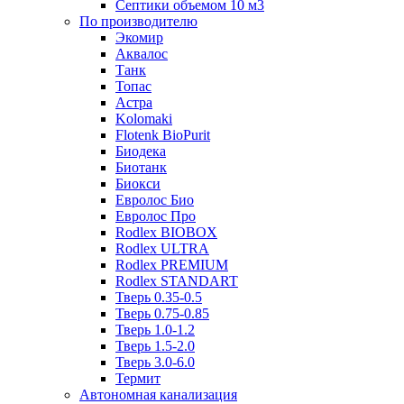
Септики объемом 10 м3
По производителю
Экомир
Аквалос
Танк
Топас
Астра
Kolomaki
Flotenk BioPurit
Биодека
Биотанк
Биокси
Евролос Био
Евролос Про
Rodlex BIOBOX
Rodlex ULTRA
Rodlex PREMIUM
Rodlex STANDART
Тверь 0.35-0.5
Тверь 0.75-0.85
Тверь 1.0-1.2
Тверь 1.5-2.0
Тверь 3.0-6.0
Термит
Автономная канализация