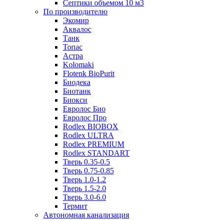
Септики объемом 10 м3
По производителю
Экомир
Аквалос
Танк
Топас
Астра
Kolomaki
Flotenk BioPurit
Биодека
Биотанк
Биокси
Евролос Био
Евролос Про
Rodlex BIOBOX
Rodlex ULTRA
Rodlex PREMIUM
Rodlex STANDART
Тверь 0.35-0.5
Тверь 0.75-0.85
Тверь 1.0-1.2
Тверь 1.5-2.0
Тверь 3.0-6.0
Термит
Автономная канализация