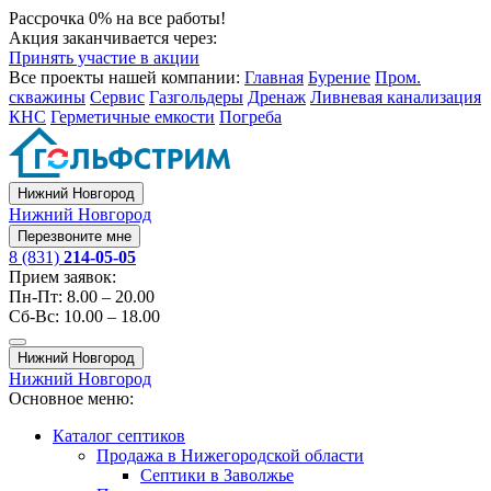
Рассрочка 0% на все работы!
Акция заканчивается через:
Принять участие в акции
Все проекты нашей компании:
Главная
Бурение
Пром.
скважины
Сервис
Газгольдеры
Дренаж
Ливневая канализация
КНС
Герметичные емкости
Погреба
Нижний Новгород
Нижний Новгород
Перезвоните мне
8 (831)
214-05-05
Прием заявок:
Пн-Пт: 8.00 – 20.00
Сб-Вс: 10.00 – 18.00
Нижний Новгород
Нижний Новгород
Основное меню:
Каталог септиков
Продажа в Нижегородской области
Септики в Заволжье